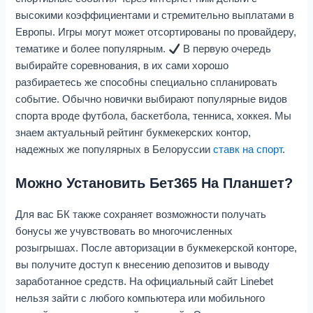
высокими коэффициентами и стремительно выплатами в
Европы. Игры могут может отсортированы по провайдеру,
тематике и более популярным.
В первую очередь
выбирайте соревнования, в их сами хорошо
разбираетесь же способны специально спланировать
событие. Обычно новички выбирают популярные видов
спорта вроде футбола, баскетбола, тенниса, хоккея. Мы
знаем актуальный рейтинг букмекерских контор,
надежных же популярных в Белоруссии
ставк на спорт
.
Можно Установить Бет365 На Планшет?
Для вас БК также сохраняет возможности получать
бонусы же учувствовать во многочисленных
розыгрышах. После авторизации в букмекерской конторе,
вы получите доступ к внесению депозитов и выводу
заработанное средств. На официальный сайт Linebet
нельзя зайти с любого компьютера или мобильного