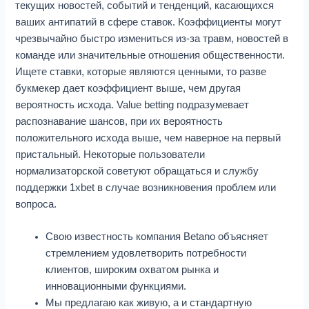
текущих новостей, событий и тенденций, касающихся
ваших антипатий в сфере ставок. Коэффициенты могут
чрезвычайно быстро измениться из-за травм, новостей в
команде или значительные отношения общественности.
Ищете ставки, которые являются ценными, то разве
букмекер дает коэффициент выше, чем другая
вероятность исхода. Value betting подразумевает
распознавание шансов, при их вероятность
положительного исхода выше, чем наверное на первый
пристальный. Некоторые пользователи
нормализаторской советуют обращаться и службу
поддержки 1xbet в случае возникновения проблем или
вопроса.
Свою известность компания Betano объясняет
стремлением удовлетворить потребности
клиентов, широким охватом рынка и
инновационными функциями.
Мы предлагаю как живую, а и стандартную