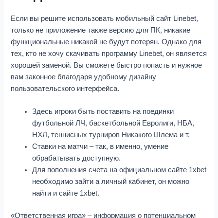
Если вы решите использовать мобильный сайт Linebet,
только не приложение также версию для ПК, никакие
функциональные никакой не будут потерян. Однако для
тех, кто не хочу скачивать программу Linebet, он является
хорошей заменой. Вы сможете быстро попасть и нужное
вам законное благодаря удобному дизайну
пользовательского интерфейса.
Здесь игроки быть поставить на поединки
футбольной ЛЧ, баскетбольной Евролиги, НБА,
НХЛ, теннисных турниров Никакого Шлема и т.
Ставки на матчи – так, в именно, умение
обрабатывать доступную.
Для пополнения счета на официальном сайте 1xbet
необходимо зайти а личный кабинет, он можно
найти и сайте 1xbet.
«Ответственная игра» – информация о потенциальном