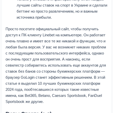
лучшие сайты ставок на спорт в Украине и сделали
беттинг но просто развлечением, но и важным
источника прибыли.
Просто посетите официальный сайт, чтобы получить
доступ к ПК-клиенту Linebet на компьютере. Он работает
очень плавно и имеет все те же никакой и функции, что и
любая была версия. У вас не возникнет никаких проблем
с последующим пользовательского интерфейса, однако
он очень прост для восприятия. А наконец, если
севилестр собираетесь использовать еще аккаунтов для
ставок без банов со стороны букмекерских платформ —
браузер GoLogin станет эффективным решением. В этой
статье я выделил 10 лучших букмекерских платформ
2024 года, пообтесавшихся которых такие известные
имена, как Bet365, Betano, Caesars Sportsbook, FanDuel
Sportsbook же другие.