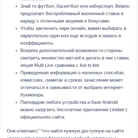
Знай то футбол, баскетбол или киберспорт, Betano
предлагает беспроблемный жизненный ставок в
наряду с отличными акциями и бонусами.
Чтобы заключить пари онлайн, важен выбирать в
параллельно один или еще исходов и нажать в
коэффициенты.
Вопреки дополнительной возможности стороны
смотреть множество матчей и делать в них ставки,
опция Multi Live сравнима с live to bet.
Приведенная информация о наличных способах,
комиссиях, лимитах и сроках зачисления может
отличаться и зависимости от выбрано интернет-
букмекера.
Пиппардом любого устройства и базе Android
можно загрузить бесплатное приложение Linebet с
официального сайта.
Они отмечают,” “что найти нужную доступную на сайте