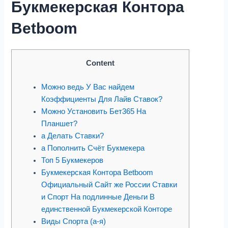
Букмекерская Контора
Betboom
Content
Можно ведь У Вас найдем
Коэффициенты Для Лайв Ставок?
Можно Установить Бет365 На
Планшет?
а Делать Ставки?
а Пополнить Счёт Букмекера
Топ 5 Букмекеров
Букмекерская Контора Betboom
Официальный Сайт же России Ставки
и Спорт На подлинные Деньги В
единственной Букмекерской Конторе
Виды Спорта (а-я)