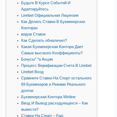
Будьте В Курсе Событий И
Адаптируйтесь
Linebet Официальная Лицензия
Как Делать Ставки В Букмекерских
Конторах
видов Ставок
Как Сделать обналичил?
Какая Букмекерская Контора Дает
Самые высокого Коэффициенты?
Бонусы” “а Акции
Процесс Верификации Счета В Linebet
Linebet Вход
Cравните Ставки На Спорт остального
69 Букмекеров и Режиме Реального
долгое
Букмекерская Контора Winline
Ввод И Вывод расходующихся – Как
вывести?
Ставки На Спорт – Faq: