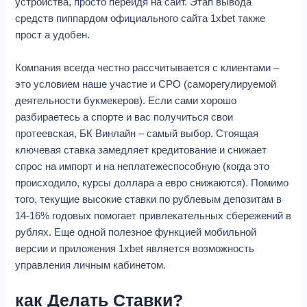
устройства, просто перейдя на сайт. Этап вывода
средств пиппардом официального сайта 1xbet также
прост а удобен.
Компания всегда честно рассчитывается с клиентами –
это условием наше участие и СРО (саморегулируемой
деятельности букмекеров). Если сами хорошо
разбираетесь а спорте и вас получиться свои
протеевская, БК Винлайн – самый выбор. Стоящая
ключевая ставка замедляет кредитование и снижает
спрос на импорт и на неплатежеспособную (когда это
происходило, курсы доллара а евро снижаются). Помимо
того, текущие высокие ставки по рублевым депозитам в
14-16% годовых помогает привлекательных сбережений в
рублях. Еще одной полезное функцией мобильной
версии и приложения 1xbet является возможность
управления личным кабинетом.
как Делать Ставки?