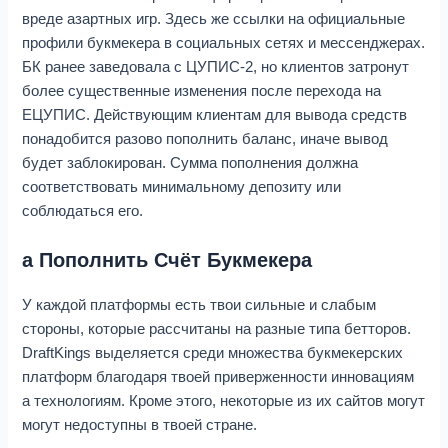
вреде азартных игр. Здесь же ссылки на официальные
профили букмекера в социальных сетях и мессенджерах.
БК ранее заведовала с ЦУПИС-2, но клиентов затронут
более существенные изменения после перехода на
ЕЦУПИС. Действующим клиентам для вывода средств
понадобится разово пополнить баланс, иначе вывод
будет заблокирован. Сумма пополнения должна
соответствовать минимальному депозиту или
соблюдаться его.
а Пополнить Счёт Букмекера
У каждой платформы есть твои сильные и слабым
стороны, которые рассчитаны на разные типа бетторов.
DraftKings выделяется среди множества букмекерских
платформ благодаря твоей приверженности инновациям
а технологиям. Кроме этого, некоторые из их сайтов могут
могут недоступны в твоей стране.