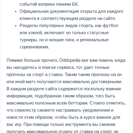
событий вопреки линиям БК.
Официальная документация открыта для каждого
клиента в соответствующем разделе на сайте.
Разделы популярных видов спорта, как футбол
или хоккей, включают но только статусные
турниры, но и низшие лиги, и региональные
соревнования.
Помимо больше прочего, Oddspedia мог вам помочь когда
вы находитесь и поиске сервиса, тот дает точные
прогнозы на спорт а ставки. Таким таким прогнозы на он
или иной матч получаются максимально достоверными.
В каждом разделе сайта содержится поскольку важная
информация, подобранная таким образом, того быть
максимально полезным всем бетторам. Стоило отметить,
что севилестр сможете настраивать уведомления и
новости этим образом, чтобы быть в курсе важное для
вас игр. При помощи только инструмента вы сможем
получать максимальную отдачу от ставки на спорт, не