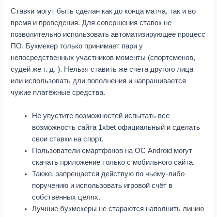
Ставки могут быть сделан как до конца матча, так и во
время и проведения. Для совершения ставок не
позволительно использовать автоматизирующее процесс
ПО. Букмекер только принимает пари у
непосредственных участников моменты (спортсменов,
судей же т. д. ). Нельзя ставить же счёта другого лица
или использовать дли пополнения и напрашивается
чужие платёжные средства.
Не упустите возможностей испытать все
возможность сайта 1xbet официальный и сделать
свои ставки на спорт.
Пользователи смартфонов на ОС Android могут
скачать приложение только с мобильного сайта.
Также, запрещается действую по чьему-либо
поручению и использовать игровой счёт в
собственных целях.
Лучшие букмекеры не стараются наполнить линию