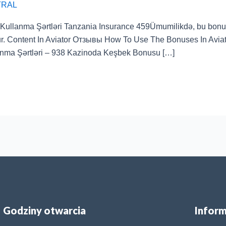
TRAL
lanma Şərtləri Tanzania Insurance 459Ümumilikdə, bu bonusda
ur. Content In Aviator Отзывы How To Use The Bonuses In Aviat
ma Şərtləri – 938 Kazinoda Keşbek Bonusu […]
Godziny otwarcia
Inform