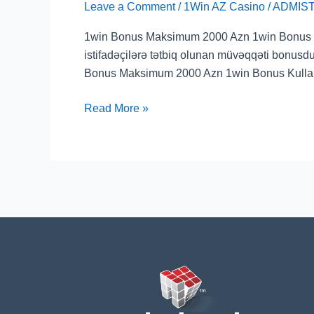
Leave a Comment
/
1Win AZ Casino
/
ADMIS
Maksimum
2000
1win Bonus Maksimum 2000 Azn 1win Bonus Kul
Azn
istifadəçilərə tətbiq olunan müvəqqəti bonusd
1win
Bonus Maksimum 2000 Azn 1win Bonus Kullan
Bonus
Kullanma
Read More »
Şərtləri
Tanzania
Insurance
459</tg