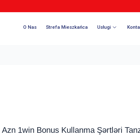
O Nas
Strefa Mieszkańca
Usługi
Konta
zn 1win Bonus Kullanma Şərtləri Tanz