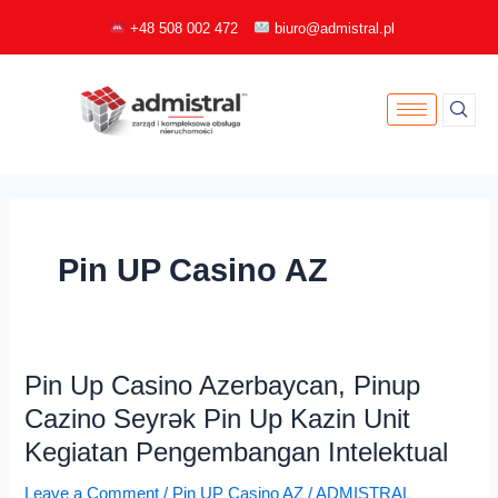
Skip
+48 508 002 472
biuro@admistral.pl
to
content
Pin UP Casino AZ
Pin Up Casino Azerbaycan, Pinup
Pin
Up
Cazino Seyrək Pin Up Kazin Unit
Casino
Kegiatan Pengembangan Intelektual
Azerbaycan,
Pinup
Leave a Comment
/
Pin UP Casino AZ
/
ADMISTRAL