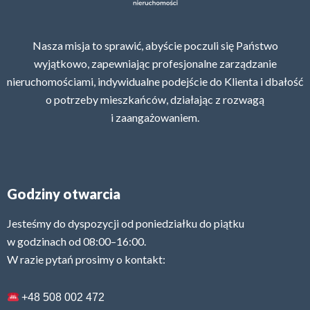
Nasza misja to sprawić, abyście poczuli się Państwo
wyjątkowo, zapewniając profesjonalne zarządzanie
nieruchomościami, indywidualne podejście do Klienta i dbałość
o potrzeby mieszkańców, działając z rozwagą
i zaangażowaniem.
Godziny otwarcia
Jesteśmy do dyspozycji od poniedziałku do piątku
w godzinach od 08:00–16:00.
W razie pytań prosimy o kontakt:
+48 508 002 472