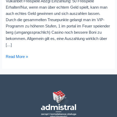
Vulkanbet Freispiele Abzgl Einzahlung: 50 Freispiele
Freispiele
Erhalten!Nur, wenn man über echtem Geld spielt, kann man
Erhalten!
auch echtes Geld gewinnen und sich auszahlen lassen.
</tg
Durch die gesammelten Treuepunkte gelangt man im VIP-
Programm zu höheren Stufen, 1 im portal im Feuer speiender
berg (umgangssprachlich) Casino noch bessere Boni zu
bekommen. Allgemein gilt es, eine Auszahlung wirklich über
[…]
Read More »